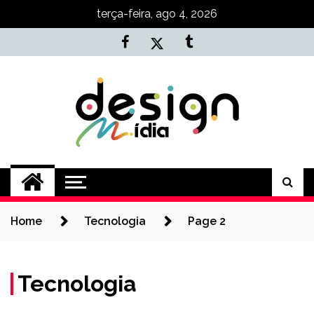
Skip
terça-feira, ago 4, 2026
to
content
Agência NKT
Conteúdo de Marketing, SEO e
Desenvolvimento
Home
Tecnologia
Page 2
Tecnologia