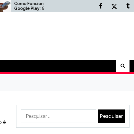
unciona Gift Card
Empresa de limpeza
 Play: Guia
profissional de galpões
eto
industriais: benefícios
para sua operação
Pesquisar
por:
o é