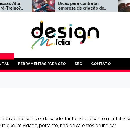
Dicas para contratar
Como F
empresa de criação de
Google
sites
Compl
volvimento
,
PLOS
ITAL
FERRAMENTAS PARA SEO
SEO
CONTATO
AS QUE
POSSA
RESA.
-LO
É
da ao nosso nível de saúde, tanto física quanto mental, iss
alquer atividade, portanto, não deixaremos de indicar