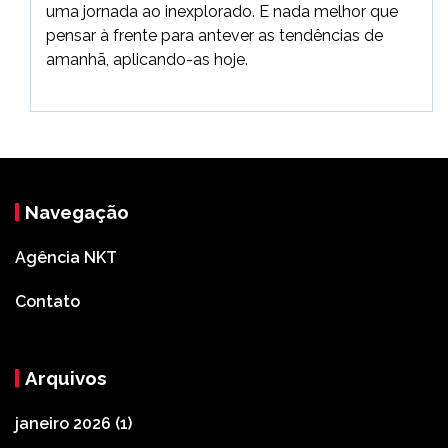
uma jornada ao inexplorado. E nada melhor que
pensar à frente para antever as tendências de
amanhã, aplicando-as hoje.
Navegação
Agência NKT
Contato
Arquivos
janeiro 2026
(1)