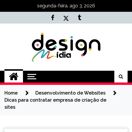
Skip
segunda-feira, ago 3, 2026
to
content
Agência NKT
Conteúdo de Marketing, SEO e
Desenvolvimento
Home
Desenvolvimento de Websites
Dicas para contratar empresa de criação de
sites