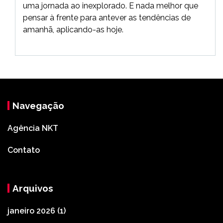
uma jornada ao inexplorado. E nada melhor que
pensar à frente para antever as tendências de
amanhã, aplicando-as hoje.
Navegação
Agência NKT
Contato
Arquivos
janeiro 2026
(1)