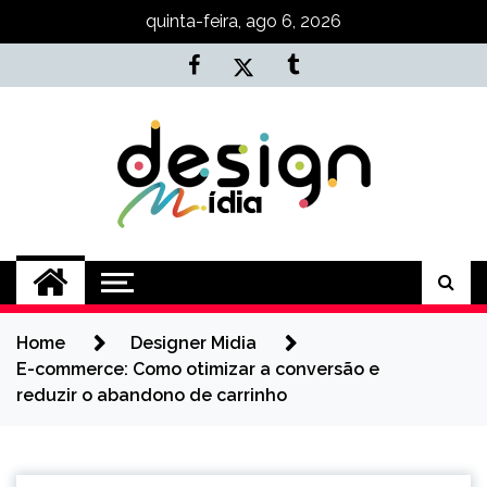
Skip
quinta-feira, ago 6, 2026
to
content
Agência NKT
Conteúdo de Marketing, SEO e
Desenvolvimento
Home
Designer Midia
E-commerce: Como otimizar a conversão e
reduzir o abandono de carrinho