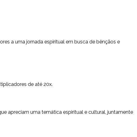
dores a uma jornada espiritual em busca de bênçãos e
iplicadores de até 20x.
e apreciam uma temática espiritual e cultural, juntamente