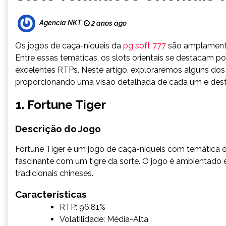
Agencia NKT
2 anos ago
Os jogos de caça-níqueis da
pg soft 777
são amplamente 
Entre essas temáticas, os slots orientais se destacam por
excelentes RTPs. Neste artigo, exploraremos alguns dos 
proporcionando uma visão detalhada de cada um e destac
1. Fortune Tiger
Descrição do Jogo
Fortune Tiger é um jogo de caça-níqueis com temática o
fascinante com um tigre da sorte. O jogo é ambientado 
tradicionais chineses.
Características
RTP: 96.81%
Volatilidade: Média-Alta