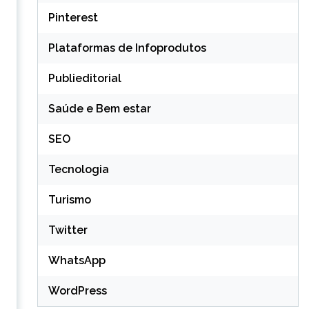
Pinterest
Plataformas de Infoprodutos
Publieditorial
Saúde e Bem estar
SEO
Tecnologia
Turismo
Twitter
WhatsApp
WordPress