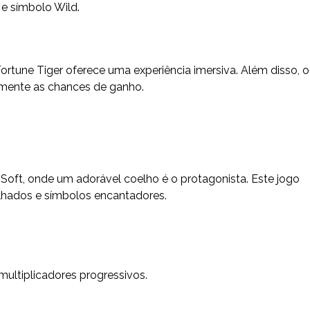
 e símbolo Wild.
ortune Tiger oferece uma experiência imersiva. Além disso, o
amente as chances de ganho.
 Soft, onde um adorável coelho é o protagonista. Este jogo
alhados e símbolos encantadores.
ultiplicadores progressivos.