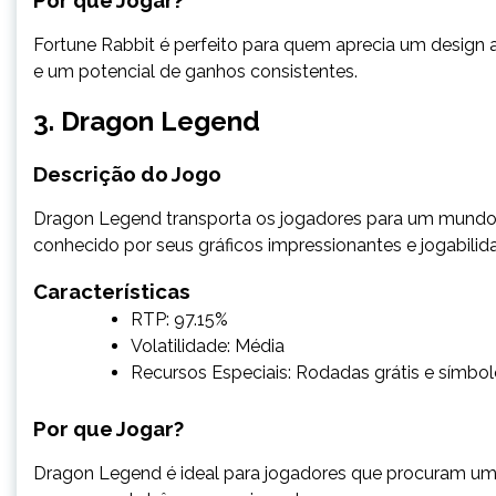
Por que Jogar?
Fortune Rabbit é perfeito para quem aprecia um design
e um potencial de ganhos consistentes.
3. Dragon Legend
Descrição do Jogo
Dragon Legend transporta os jogadores para um mundo m
conhecido por seus gráficos impressionantes e jogabilid
Características
RTP: 97.15%
Volatilidade: Média
Recursos Especiais: Rodadas grátis e símbol
Por que Jogar?
Dragon Legend é ideal para jogadores que procuram uma