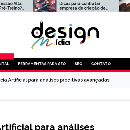
ta
Dicas para contratar
C
o?
empresa de criação de
G
o e
sites
C
volvimento
,
PLOS
ITAL
FERRAMENTAS PARA SEO
SEO
CONTATO
AS QUE
POSSA
cia Artificial para análises preditivas avançadas
RESA.
-LO
É
rtificial para análises