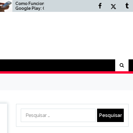
omo Funciona Gift Card
Empresa de limpeza
oogle Play: Guia
profissional de galpões
ompleto
industriais: benefícios
para sua operação
Pesquisar
por: