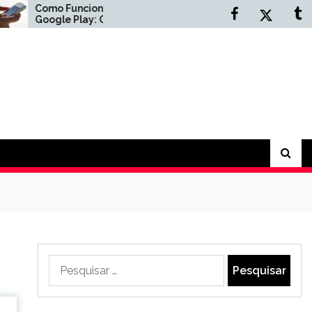
iona Gift Card
Empresa de limpeza
ay: Guia
profissional de galpões
o
industriais: benefícios
para sua operação
Pesquisar
por: