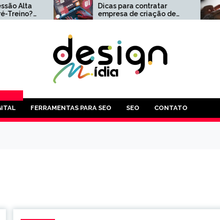
Dicas para contratar
Como Func
empresa de criação de
Google Pl
sites
Complet
volvimento
,
PLOS
ITAL
FERRAMENTAS PARA SEO
SEO
CONTATO
AS QUE
POSSA
RESA.
-LO
É