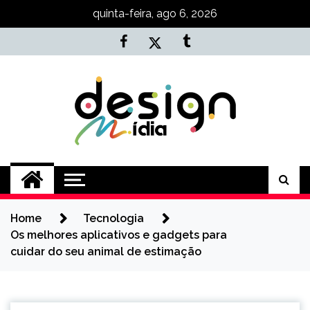
Skip
quinta-feira, ago 6, 2026
to
content
Agência NKT
Conteúdo de Marketing, SEO e
Desenvolvimento
Home
Tecnologia
Os melhores aplicativos e gadgets para
cuidar do seu animal de estimação