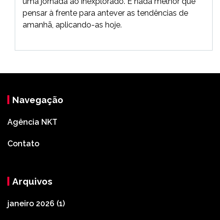
uma jornada ao inexplorado. E nada melhor que
pensar à frente para antever as tendências de
amanhã, aplicando-as hoje.
Navegação
Agência NKT
Contato
Arquivos
janeiro 2026
(1)