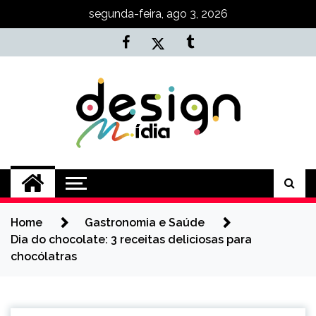
Skip
segunda-feira, ago 3, 2026
to
content
Agência NKT
Conteúdo de Marketing, SEO e
Desenvolvimento
Home
Gastronomia e Saúde
Dia do chocolate: 3 receitas deliciosas para
chocólatras