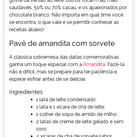
goste da versão ao leite, outros focam nas mais
saudáveis, 50% ou 70% cacau, e os apaixonados por
chocolate branco. Não importa em qual time você
se encontra, o que vale é se permitir conhecer as
receitas abaixo!
Pavê de amandita com sorvete
A clássica sobremesa das datas comemorativas
ganha um toque especial com a
Amandita
. Fazê-la
não é difícil, mas se prepare para ter paciência e
esperar esfriar antes de se deliciar.
Ingredientes
1 lata de leite condensado;
1 lata e 1 xícara de chá de leite;
1 colher de sopa de amido de milho;
2 latas de creme de leite gelado e sem
soro;
4 xícaras de chá de sorvete sabor