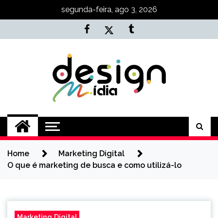
Skip
segunda-feira, ago 3, 2026
to
content
Agência NKT
Conteúdo de Marketing, SEO e
Desenvolvimento
Home
Marketing Digital
O que é marketing de busca e como utilizá-lo
Marketing Digital