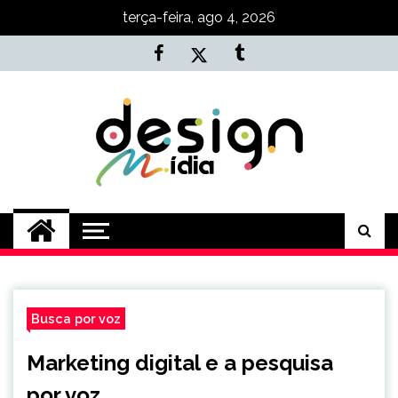
Skip
terça-feira, ago 4, 2026
to
content
Agência NKT
Conteúdo de Marketing, SEO e
Desenvolvimento
Busca por voz
Marketing digital e a pesquisa
por voz